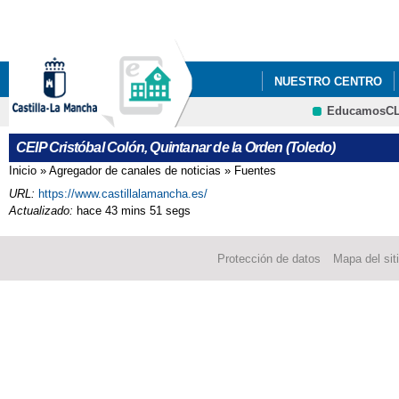
Pa
co
pri
NUESTRO CENTRO
EducamosC
CRFP
CEIP Cristóbal Colón, Quintanar de la Orden (Toledo)
Inicio
»
Agregador de canales de noticias
»
Fuentes
Se encuentra usted aquí
URL:
https://www.castillalamancha.es/
Actualizado:
hace 43 mins 51 segs
Protección de datos
Mapa del sit